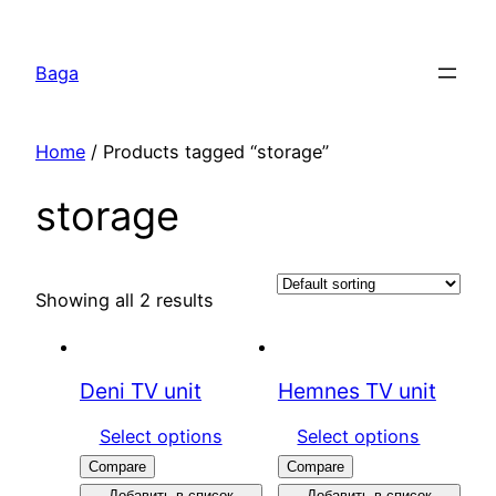
Перейти
к
Baga
содержимому
Home
/ Products tagged “storage”
storage
Showing all 2 results
Deni TV unit
Hemnes TV unit
Select options
Select options
Compare
Compare
Добавить в список
Добавить в список